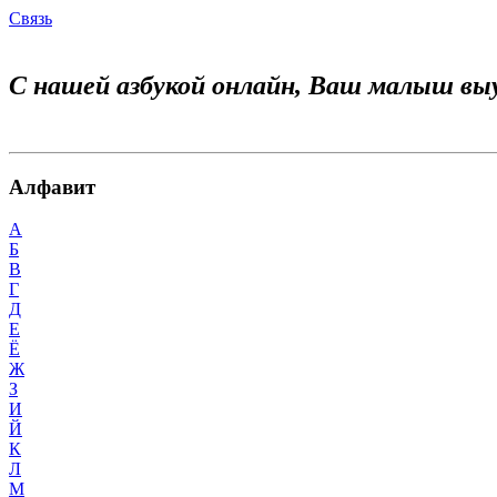
Связь
С нашей азбукой онлайн, Ваш малыш вы
Алфавит
А
Б
В
Г
Д
Е
Ё
Ж
З
И
Й
К
Л
М